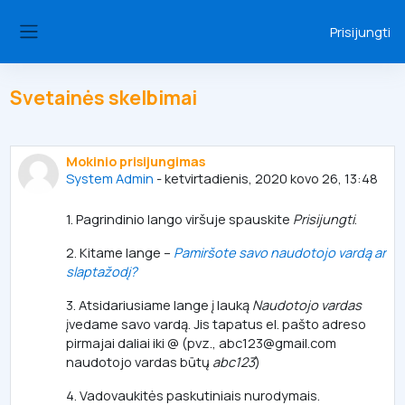
Pereiti į pagrindinį turinį
Prisijungti
Šoninis skydelis
Svetainės skelbimai
Mokinio prisijungimas
System Admin
-
ketvirtadienis, 2020 kovo 26, 13:48
1. Pagrindinio lango viršuje spauskite
Prisijungti
.
2. Kitame lange –
Pamiršote savo naudotojo vardą ar
slaptažodį?
3. Atsidariusiame lange į lauką
Naudotojo vardas
įvedame savo vardą. Jis tapatus el. pašto adreso
pirmajai daliai iki @ (pvz., abc123@gmail.com
naudotojo vardas būtų
abc123
)
4. Vadovaukitės paskutiniais nurodymais.