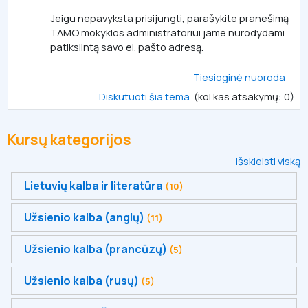
Jeigu nepavyksta prisijungti, parašykite pranešimą
TAMO mokyklos administratoriui jame nurodydami
patikslintą savo el. pašto adresą.
Tiesioginė nuoroda
Diskutuoti šia tema
(kol kas atsakymų: 0)
Kursų kategorijos
Išskleisti viską
Lietuvių kalba ir literatūra
(10)
Užsienio kalba (anglų)
(11)
Užsienio kalba (prancūzų)
(5)
Užsienio kalba (rusų)
(5)